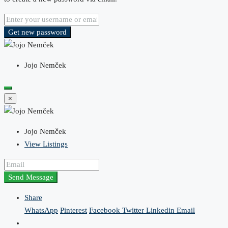
Get new password
Jojo Nemček
×
Jojo Nemček
View Listings
Send Message
Share
WhatsApp
Pinterest
Facebook
Twitter
Linkedin
Email