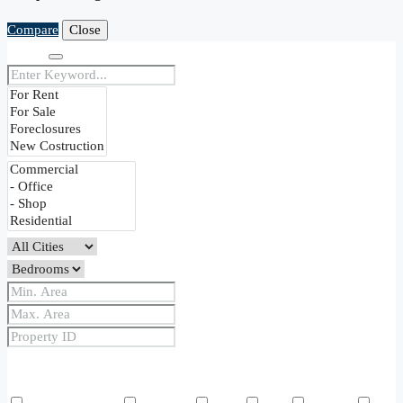
Compare
Close
Search
Price Range
From
To
Other Features