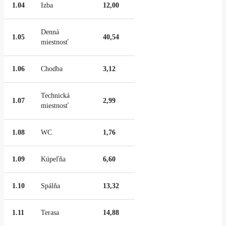
1.04
Izba
12,00
Denná
1.05
40,54
miestnosť
1.06
Chodba
3,12
Technická
1.07
2,99
miestnosť
1.08
WC
1,76
1.09
Kúpeľňa
6,60
1.10
Spálňa
13,32
1.11
Terasa
14,88