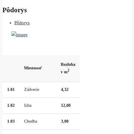
Pôdorys
Pôdorys
Rozloha
Miestnosť
2
v m
1.01
Zádverie
4,32
1.02
Izba
12,00
1.03
Chodba
3,00