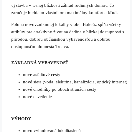
výstavba v tesnej blízkosti záhrad rodinných domov, čo
zaručuje budúcim vlastníkom maximálny komfort a kľud.
Poloha novovzniknutej lokality v obci Boleráz spĺňa všetky
atribúty pre atraktívny život na dedine v blízkej dostupnosti s
prírodou, dobrou občianskou vybavenosťou a dobrou
dostupnosťou do mesta Trnava.
ZÁKLADNÁ VYBAVENOSŤ
nové asfaltové cesty
nové siete (voda, elektrina, kanalizácia, optický internet)
nové chodníky po oboch stranách cesty
nové osvetlenie
VÝHODY
novo vybudovaná lokalitaslepá