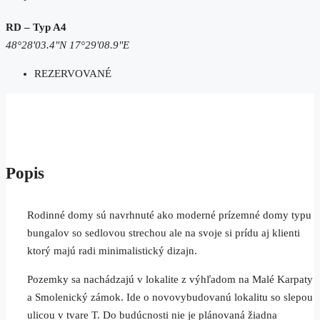
RD – Typ A4
48°28'03.4"N 17°29'08.9"E
REZERVOVANÉ
Popis
Rodinné domy sú navrhnuté ako moderné prízemné domy typu
bungalov so sedlovou strechou ale na svoje si prídu aj klienti
ktorý majú radi minimalistický dizajn.
Pozemky sa nachádzajú v lokalite z výhľadom na Malé Karpaty
a Smolenický zámok. Ide o novovybudovanú lokalitu so slepou
ulicou v tvare T. Do budúcnosti nie je plánovaná žiadna