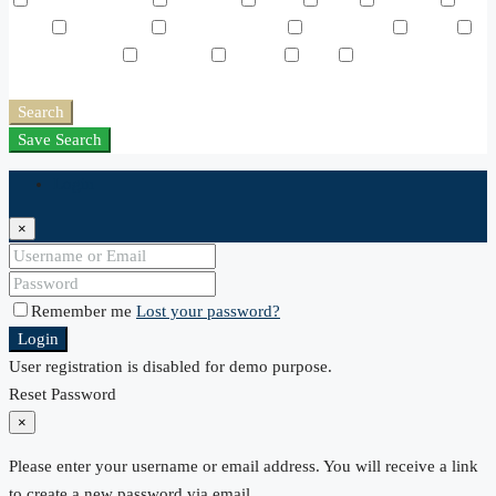
Air Conditioning
Barbeque
Dryer
Gym
Laundry
Lawn
Microwave
Outdoor Shower
Refrigerator
Sauna
Swimming Pool
TV Cable
Washer
WiFi
Window
Coverings
Search
Save Search
Login
×
Remember me
Lost your password?
Login
User registration is disabled for demo purpose.
Reset Password
×
Please enter your username or email address. You will receive a link
to create a new password via email.