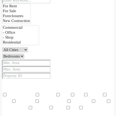
Price Range
From
To
Other Features
Air Conditioning
Barbeque
Dryer
Gym
Laundry
Lawn
Microwave
Outdoor Shower
Refrigerator
Sauna
Swimming Pool
TV Cable
Washer
WiFi
Window
Coverings