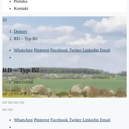
Ponuka
Kontakt
32
Domov
RD – Typ B2
WhatsApp
Pinterest
Facebook
Twitter
Linkedin
Email
RD – Typ B2
PREDANÉ
48°28'03.4"N 17°29'08.9"E
WhatsApp
Pinterest
Facebook
Twitter
Linkedin
Email