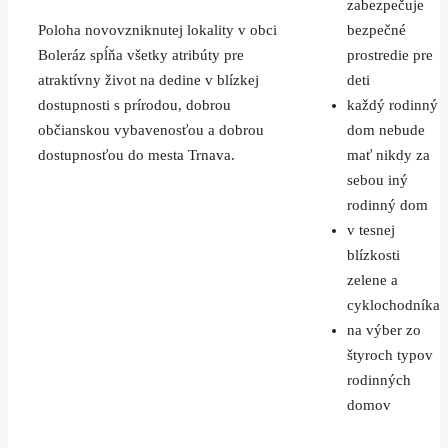
zabezpečuje
Poloha novovzniknutej lokality v obci
bezpečné
Boleráz spĺňa všetky atribúty pre
prostredie pre
atraktívny život na dedine v blízkej
deti
dostupnosti s prírodou, dobrou
každý rodinný
občianskou vybavenosťou a dobrou
dom nebude
dostupnosťou do mesta Trnava.
mať nikdy za
sebou iný
rodinný dom
v tesnej
blízkosti
zelene a
cyklochodníka
na výber zo
štyroch typov
rodinných
domov