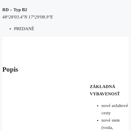
RD – Typ B2
48°28'03.4"N 17°29'08.9"E
PREDANÉ
Popis
ZÁKLADNÁ
VYBAVENOSŤ
nové asfaltové
cesty
nové siete
(voda,