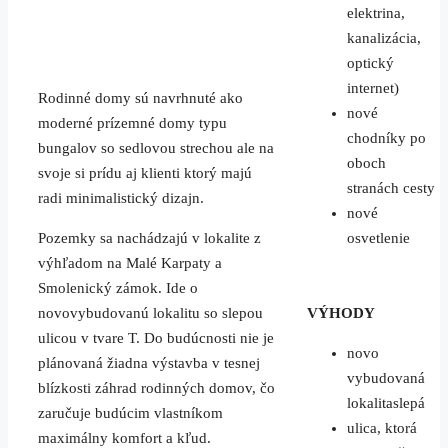
elektrina,
kanalizácia,
optický
internet)
Rodinné domy sú navrhnuté ako
nové
moderné prízemné domy typu
chodníky po
bungalov so sedlovou strechou ale na
oboch
svoje si prídu aj klienti ktorý majú
stranách cesty
radi minimalistický dizajn.
nové
Pozemky sa nachádzajú v lokalite z
osvetlenie
výhľadom na Malé Karpaty a
Smolenický zámok. Ide o
novovybudovanú lokalitu so slepou
VÝHODY
ulicou v tvare T. Do budúcnosti nie je
novo
plánovaná žiadna výstavba v tesnej
vybudovaná
blízkosti záhrad rodinných domov, čo
lokalitaslepá
zaručuje budúcim vlastníkom
ulica, ktorá
maximálny komfort a kľud.