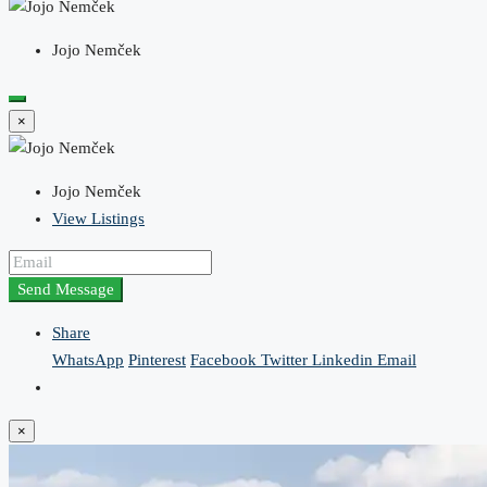
Jojo Nemček
×
Jojo Nemček
View Listings
Send Message
Share
WhatsApp
Pinterest
Facebook
Twitter
Linkedin
Email
×