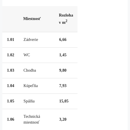
Rozloha
Miestnosť
2
v m
1.01
Zádverie
6,66
1.02
WC
1,45
1.03
Chodba
9,80
1.04
Kúpeľňa
7,93
1.05
Spálňa
15,05
Technická
1.06
3,20
miestnosť