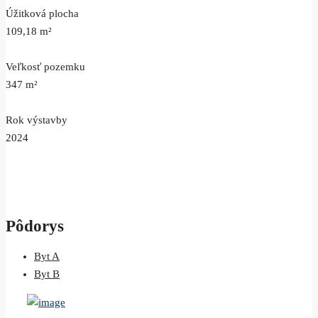
Úžitková plocha
109,18 m²
Veľkosť pozemku
347 m²
Rok výstavby
2024
Pôdorys
Byt A
Byt B