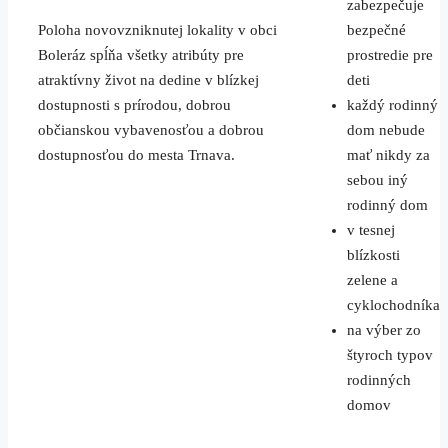
zabezpečuje
Poloha novovzniknutej lokality v obci
bezpečné
Boleráz spĺňa všetky atribúty pre
prostredie pre
atraktívny život na dedine v blízkej
deti
dostupnosti s prírodou, dobrou
každý rodinný
občianskou vybavenosťou a dobrou
dom nebude
dostupnosťou do mesta Trnava.
mať nikdy za
sebou iný
rodinný dom
v tesnej
blízkosti
zelene a
cyklochodníka
na výber zo
štyroch typov
rodinných
domov