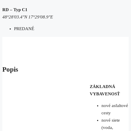
RD – Typ C1
48°28'03.4"N 17°29'08.9"E
PREDANÉ
Popis
ZÁKLADNÁ
VYBAVENOSŤ
nové asfaltové
cesty
nové siete
(voda,