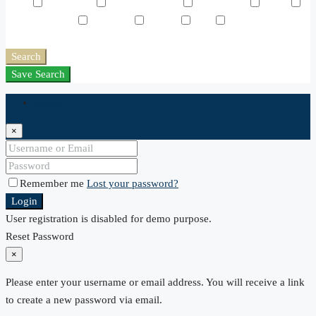
Lawn
Microwave
Outdoor Shower
Refrigerator
Sauna
Swimming Pool
TV Cable
Washer
WiFi
Window
Coverings
Search
Save Search
Login
×
Remember me
Lost your password?
Login
User registration is disabled for demo purpose.
Reset Password
×
Please enter your username or email address. You will receive a link
to create a new password via email.