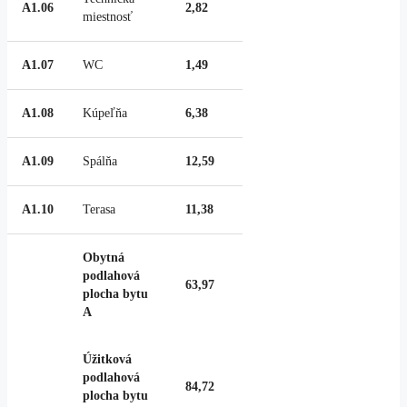
A1.06
2,82
miestnosť
A1.07
WC
1,49
A1.08
Kúpeľňa
6,38
A1.09
Spálňa
12,59
A1.10
Terasa
11,38
Obytná
podlahová
63,97
plocha bytu
A
Úžitková
podlahová
84,72
plocha bytu