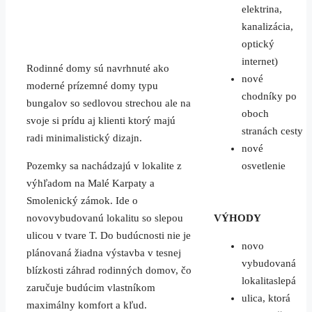
elektrina,
kanalizácia,
optický
internet)
Rodinné domy sú navrhnuté ako
nové
moderné prízemné domy typu
chodníky po
bungalov so sedlovou strechou ale na
oboch
svoje si prídu aj klienti ktorý majú
stranách cesty
radi minimalistický dizajn.
nové
Pozemky sa nachádzajú v lokalite z
osvetlenie
výhľadom na Malé Karpaty a
Smolenický zámok. Ide o
novovybudovanú lokalitu so slepou
VÝHODY
ulicou v tvare T. Do budúcnosti nie je
novo
plánovaná žiadna výstavba v tesnej
vybudovaná
blízkosti záhrad rodinných domov, čo
lokalitaslepá
zaručuje budúcim vlastníkom
ulica, ktorá
maximálny komfort a kľud.