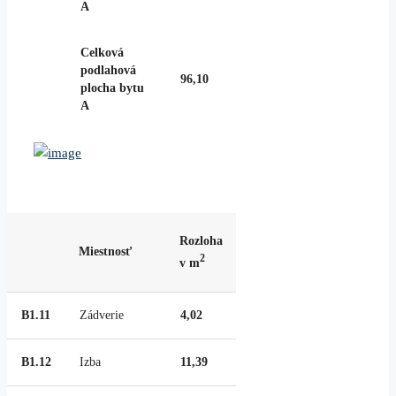
A
Celková
podlahová
96,10
plocha bytu
A
Rozloha
Miestnosť
2
v m
B1.11
Zádverie
4,02
B1.12
Izba
11,39