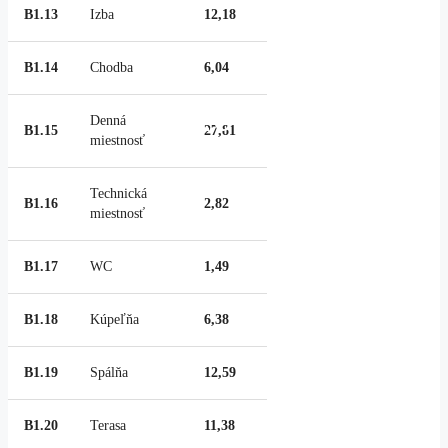
B1.13
Izba
12,18
B1.14
Chodba
6,04
20+
Denná
B1.15
27,81
miestnosť
Technická
B1.16
2,82
miestnosť
B1.17
WC
1,49
B1.18
Kúpeľňa
6,38
B1.19
Spálňa
12,59
B1.20
Terasa
11,38