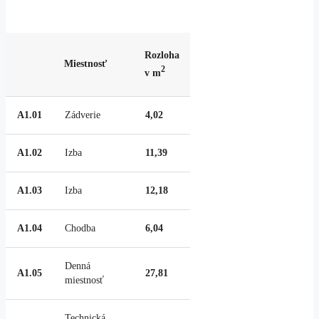
Rozloha
Miestnosť
2
v m
A1.01
Zádverie
4,02
A1.02
Izba
11,39
A1.03
Izba
12,18
A1.04
Chodba
6,04
Denná
A1.05
27,81
miestnosť
Technická